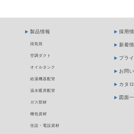
製品情報
採用
排気筒
新着
空調ダクト
プラ
オイルタンク
お問
給湯機器配管
カタ
温水暖房配管
図面
ガス部材
梱包資材
住設・電設資材