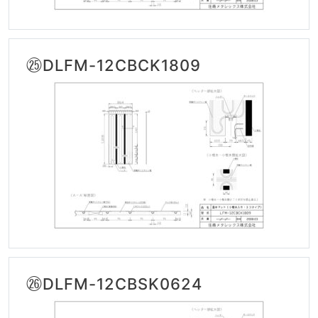
㉕DLFM-12CBCK1809
㉖DLFM-12CBSK0624