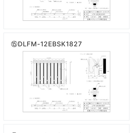
⑮DLFM-12EBSK1827