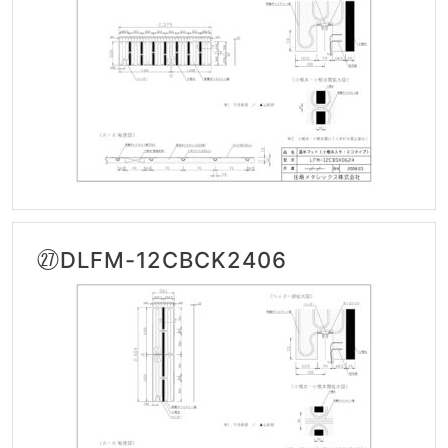
㉗DLFM-12CBCK2406