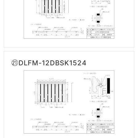
㉑DLFM-12DBSK1524