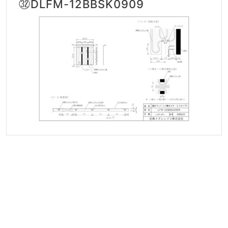
㉜DLFM-12BBSK0909