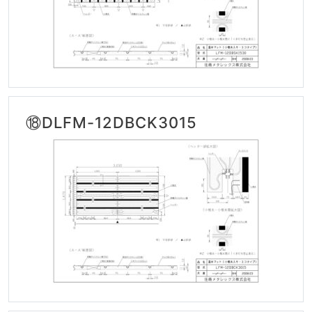
⑱DLFM-12DBCK3015