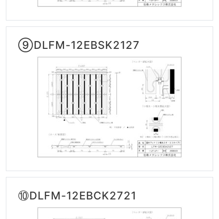
⑨DLFM-12EBSK2127
⑩DLFM-12EBCK2721