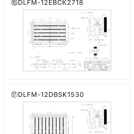
⑯DLFM-12EBCK2718
⑰DLFM-12DBSK1530