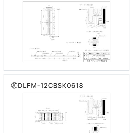
㉚DLFM-12CBSK0618