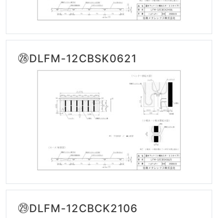
㉘DLFM-12CBSK0621
㉙DLFM-12CBCK2106