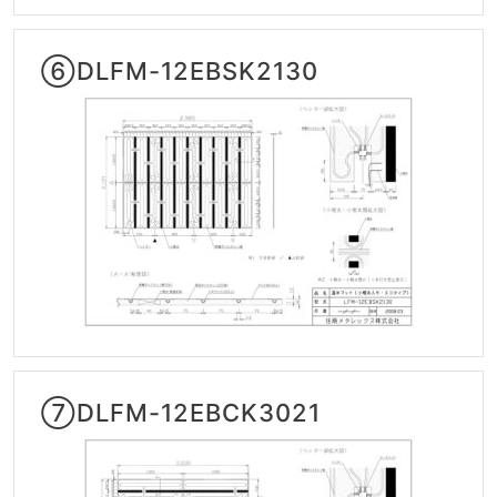
⑥DLFM-12EBSK2130
⑦DLFM-12EBCK3021