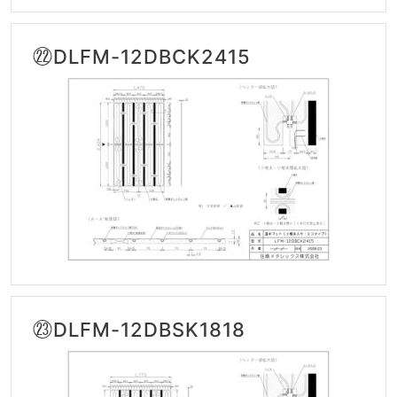
㉒DLFM-12DBCK2415
㉓DLFM-12DBSK1818