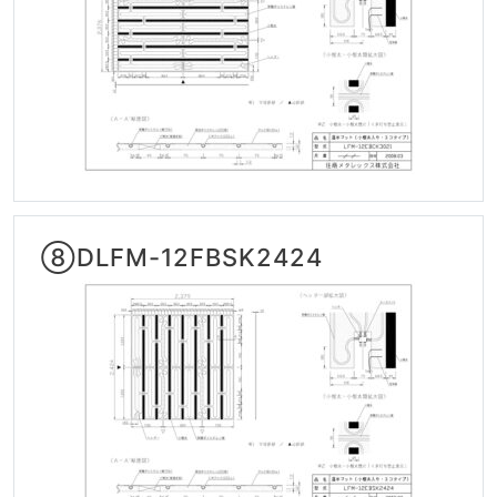
⑧DLFM-12FBSK2424