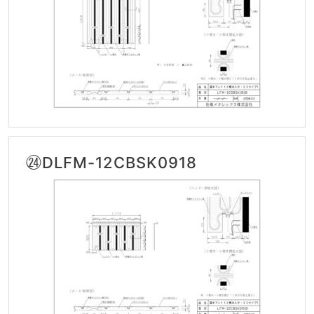
㉔DLFM-12CBSK0918